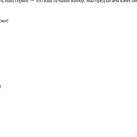
го, наш сервис — это ваш лучший выбор. Мы предлагаем качест
оки!
и