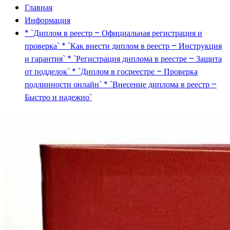
Главная
Информация
* `Диплом в реестр – Официальная регистрация и
проверка` * `Как внести диплом в реестр – Инструкция
и гарантия` * `Регистрация диплома в реестре – Защита
от подделок` * `Диплом в госреестре – Проверка
подлинности онлайн` * `Внесение диплома в реестр –
Быстро и надежно`