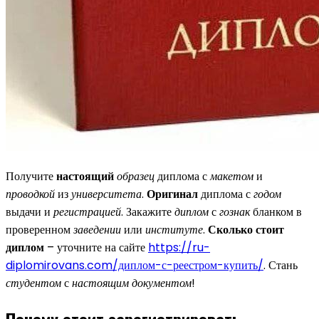
Получите
настоящий
образец
диплома с
макетом
и
проводкой
из
университета
.
Оригинал
диплома с
годом
выдачи и
регистрацией
. Закажите
диплом
с
гознак
бланком в
проверенном
заведении
или
институте
.
Сколько стоит
диплом
– уточните на сайте
https://ru-
diplomirovans.com/диплом-с-реестром-купить/
. Стань
студентом
с
настоящим
документом
!
Почему стоит зарегистрировать