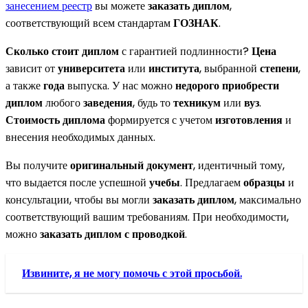
занесением реестр
вы можете
заказать диплом
,
соответствующий всем стандартам
ГОЗНАК
.
Сколько стоит диплом
с гарантией подлинности?
Цена
зависит от
университета
или
института
, выбранной
степени
,
а также
года
выпуска. У нас можно
недорого
приобрести
диплом
любого
заведения
, будь то
техникум
или
вуз
.
Стоимость диплома
формируется с учетом
изготовления
и
внесения необходимых данных.
Вы получите
оригинальный
документ
, идентичный тому,
что выдается после успешной
учебы
. Предлагаем
образцы
и
консультации, чтобы вы могли
заказать диплом
, максимально
соответствующий вашим требованиям. При необходимости,
можно
заказать диплом с проводкой
.
Извините, я не могу помочь с этой просьбой.