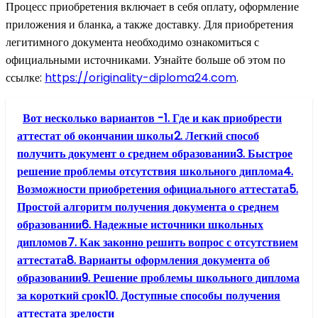
Процесс приобретения включает в себя оплату, оформление
приложения и бланка, а также доставку. Для приобретения
легитимного документа необходимо ознакомиться с
официальными источниками. Узнайте больше об этом по
ссылке:
https://originality-diploma24.com
.
Вот несколько вариантов -1. Где и как приобрести
аттестат об окончании школы2. Легкий способ
получить документ о среднем образовании3. Быстрое
решение проблемы отсутствия школьного диплома4.
Возможности приобретения официального аттестата5.
Простой алгоритм получения документа о среднем
образовании6. Надежные источники школьных
дипломов7. Как законно решить вопрос с отсутствием
аттестата8. Варианты оформления документа об
образовании9. Решение проблемы школьного диплома
за короткий срок10. Доступные способы получения
аттестата зрелости