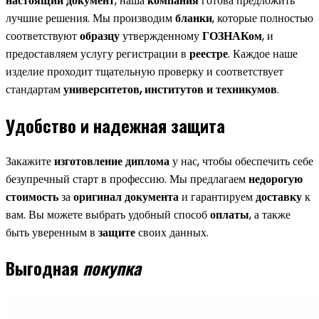
настоящий документ
, наша
компания
готова предложить
лучшие решения. Мы производим
бланки
, которые полностью
соответствуют
образцу
утвержденному
ГОЗНАКом
, и
предоставляем услугу регистрации в
реестре
. Каждое наше
изделие проходит тщательную проверку и соответствует
стандартам
университетов, институтов и техникумов
.
Удобство и надежная защита
Закажите
изготовление диплома
у нас, чтобы обеспечить себе
безупречный старт в профессию. Мы предлагаем
недорогую
стоимость
за
оригинал документа
и гарантируем
доставку
к
вам. Вы можете выбрать удобный способ
оплаты
, а также
быть уверенным в
защите
своих данных.
Выгодная
покупка