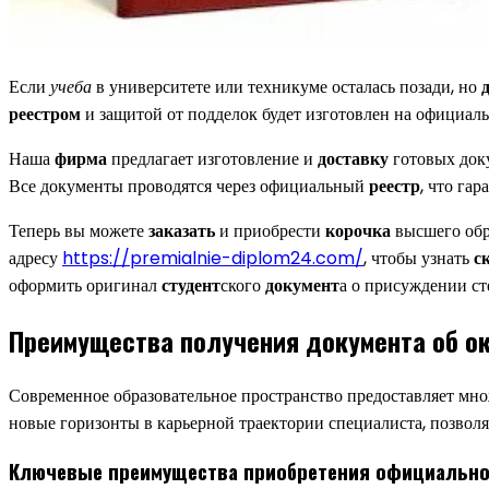
Если
учеба
в университете или техникуме осталась позади, но
реестром
и защитой от подделок будет изготовлен на официа
Наша
фирма
предлагает изготовление и
доставку
готовых док
Все документы проводятся через официальный
реестр
, что га
Теперь вы можете
заказать
и приобрести
корочка
высшего обр
адресу
https://premialnie-diplom24.com/
, чтобы узнать
с
оформить оригинал
студент
ского
документ
а о присуждении ст
Преимущества получения документа об ок
Современное образовательное пространство предоставляет мно
новые горизонты в карьерной траектории специалиста, позво
Ключевые преимущества приобретения официально