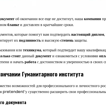
документ
об окончании все еще не достигнут, наша
компания
пр
льном
бланке
и доставлен в кратчайшие сроки.
ументов, которые помогут вам подтвердить
настоящий
диплом
,
рантирует их
подлинность
и высокую
степень
защиты.
азования или
техникума
, который подтвердит вашу квалификац
колько стоит
данный
документ
и ознакомиться с условиями
опл
епени и начать
работа
с достоинством и уверенностью в своих с
ончании Гуманитарного института
жество возможностей для профессионального и личностного рост
ляя pretendent’у существенно расширить свои профессиональны
го документа