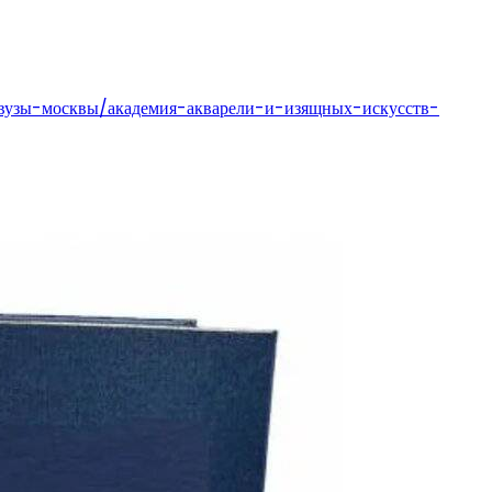
узы-москвы/академия-акварели-и-изящных-искусств-