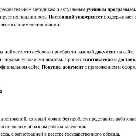
бразовательным методикам и актуальным
учебным программам
нтирует их подлинность.
Настоящий
университет
поддерживает с
ческого применения знаний.
вы поймете, что
недорого
приобрести важный
документ
на сайте
 гибкими условиями
оплаты
. Процесс
изготовления
и
доставк
официальном сайте.
Покупка
,
документ
с приложением и офор
ь
достижений, который можно без проблем представить работода
ригинальным образцом работы заведения.
сса, с регистрацией в реестре государственного образца.