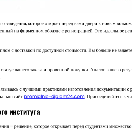
ого заведения, которое откроет перед вами двери к новым воз
ленный на фирменном образце с регистрацией. Это идеальное реш
плом с доставкой по доступной стоимости. Вы больше не задает
татус вашего заказа и провенной покупки. Аналог вашего резул
.
вязываясь с лучшими практиками изготовления документации
с 
 на наш сайт
premialnie-diplom24.com
. Присоединяйтесь к ч
го института
ения – решение, которое открывает перед студентами множеств