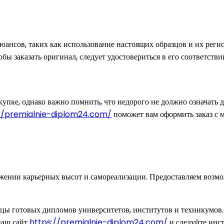
юансов, таких как использование настоящих образцов и их реги
 заказать оригинал, следует удостовериться в его соответствии
упке, однако важно помнить, что недорого не должно означать 
//premialnie-diplom24.com/
поможет вам оформить заказ с м
жении карьерных высот и самореализации. Предоставляем возмо
цы готовых дипломов университетов, институтов и техникумов.
наш сайт
https://premialnie-diplom24.com/
и следуйте инст