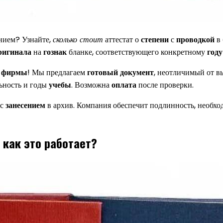
нием? Узнайте,
сколько стоит
аттестат о
степени
с
проводкой
в 
ригинала
на
гознак
бланке, соответствующего конкретному
году
й
фирмы
! Мы предлагаем
готовый
документ
, неотличимый от 
ьность и годы
учебы
. Возможна
оплата
после проверки.
 с
занесением
в архив. Компания обеспечит подлинность, необх
как это работает?