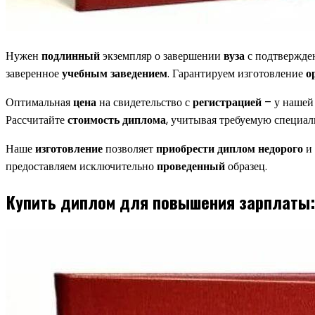
Нужен
подлинный
экземпляр о завершении
вуза
с подтвержде
заверенное
учебным заведением
. Гарантируем изготовление
о
Оптимальная
цена
на свидетельство с
регистрацией
– у наше
Рассчитайте
стоимость диплома
, учитывая требуемую специал
Наше
изготовление
позволяет
приобрести диплом
недорого
и
предоставляем исключительно
проведенный
образец.
Купить диплом для повышения зарплаты: 