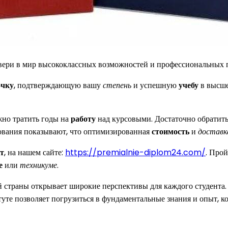
вери в мир высококлассных возможностей и профессиональных 
очку
, подтверждающую вашу
степень
и успешную
учебу
в высш
ужно тратить годы на
работу
над курсовыми. Достаточно обратит
ования показывают, что оптимизированная
стоимость
и
доставк
т
, на нашем сайте:
https://premialnie-diplom24.com/
. Про
е
или
техникуме
.
 страны открывает широкие перспективы для каждого студента. 
туте позволяет погрузиться в фундаментальные знания и опыт, к