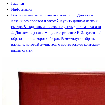
Главная
Информация
Вот несколько вариантов заголовков – 1. Диплом в
Казани без проблем и забот 2. Купить диплом легко и
быстро 3. Надежный способ получить диплом в Казани
4. Диплом под ключ – простое решение 5. Документ об
образовании за короткий срок Рекомендую выбрать
вариант, который лучше всего соответствует контексту
вашей статьи.