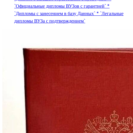
`Официальные дипломы ВУЗов с гарантией` *
`Дипломы с занесением в базу Данных` * `Легальные
дипломы ВУЗа с подтверждением`