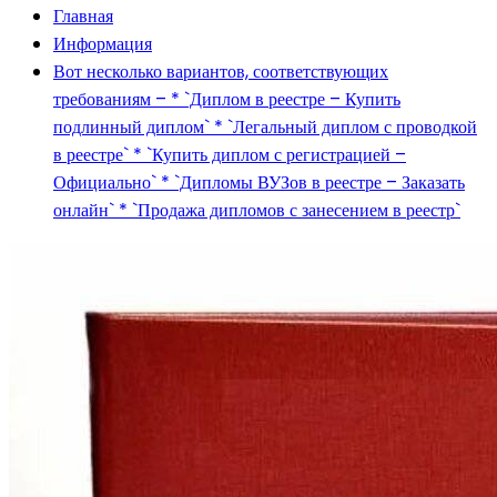
Главная
Информация
Вот несколько вариантов, соответствующих
требованиям – * `Диплом в реестре – Купить
подлинный диплом` * `Легальный диплом с проводкой
в реестре` * `Купить диплом с регистрацией –
Официально` * `Дипломы ВУЗов в реестре – Заказать
онлайн` * `Продажа дипломов с занесением в реестр`