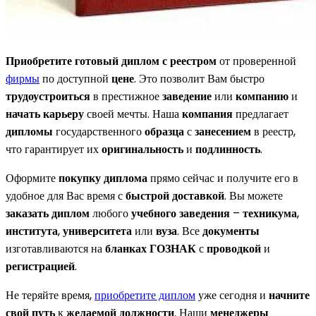
Приобретите готовый диплом с реестром
от проверенной
фирмы
по доступной
цене
. Это позволит Вам быстро
трудоустроиться
в престижное
заведение
или
компанию
и
начать карьеру
своей мечты. Наша
компания
предлагает
дипломы
государственного
образца
с
занесением
в реестр,
что гарантирует их
оригинальность
и
подлинность
.
Оформите
покупку диплома
прямо сейчас и получите его в
удобное для Вас время с
быстрой доставкой
. Вы можете
заказать диплом
любого
учебного заведения
–
техникума
,
института
,
университета
или
вуза
. Все
документы
изготавливаются на
бланках ГОЗНАК
с
проводкой
и
регистрацией
.
Не теряйте время,
приобретите диплом
уже сегодня и
начните
свой путь
к
желаемой должности
. Наши
менеджеры