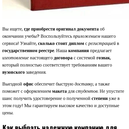
Вы ищете,
где приобрести оригинал документа
об
окончании учебы? Воспользуйтесь
приложением
нашего
сервиса! Узнайте,
сколько стоит диплом
с
регистрацией
в
государственном реестре
. Наша
компания
предлагает
изготовление
настоящего
договора
с системой
гознак
,
который полностью соответствует требованиям вашего
вузовского
заведения.
Выездной
офис
обеспечит быструю
доставку
, а также
поможет с оформлением
макета
для
студентов
. Не упустите
шанс получить удостоверение о полученной
степени
уже в
этом году! Мы гарантируем высокое качество и доступные
цены.
Как выбрать надежную компанию для