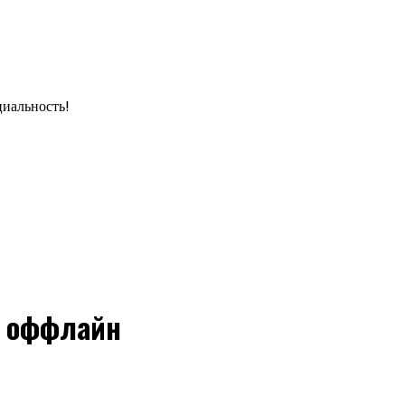
циальность!
и оффлайн