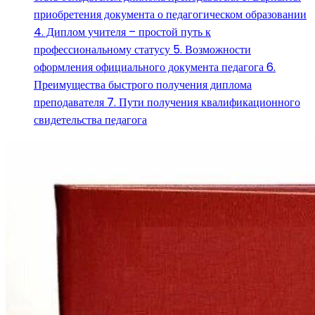
приобретения документа о педагогическом образовании
4. Диплом учителя – простой путь к
профессиональному статусу 5. Возможности
оформления официального документа педагога 6.
Преимущества быстрого получения диплома
преподавателя 7. Пути получения квалификационного
свидетельства педагога